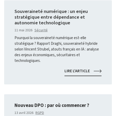
COURRIELS
:
Souveraineté numérique : un enjeu
CE
stratégique entre dépendance et
QUE
autonomie technologique
CHANGE
LA
11 mai 2026
Sécurité
RECOMMANDA
Pourquoi la souveraineté numérique est-elle
DE
stratégique ? Rapport Draghi, souveraineté hybride
LA
CNIL
selon Vincent Strubel, atouts français en IA : analyse
des enjeux économiques, sécuritaires et
technologiques.
SOUVERAINET
LIRE L'ARTICLE
NUMÉRIQUE
:
UN
ENJEU
STRATÉGIQUE
ENTRE
Nouveau DPO : par où commencer ?
DÉPENDANCE
ET
13 avril 2026
RGPD