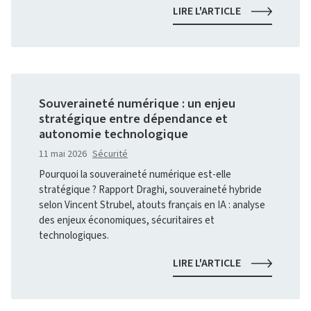
PIXELS
LIRE L'ARTICLE
DE
SUIVI
DANS
LES
COURRIELS
:
Souveraineté numérique : un enjeu
CE
stratégique entre dépendance et
QUE
autonomie technologique
CHANGE
LA
11 mai 2026
Sécurité
RECOMMANDA
Pourquoi la souveraineté numérique est-elle
DE
stratégique ? Rapport Draghi, souveraineté hybride
LA
CNIL
selon Vincent Strubel, atouts français en IA : analyse
des enjeux économiques, sécuritaires et
technologiques.
SOUVERAINET
LIRE L'ARTICLE
NUMÉRIQUE
:
UN