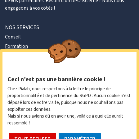
de vos partenaires. Besoin d'un DPO externe ? Nous nous
engageons à vos côtés !
NOS SERVICES
Conseil
Formation
DPO externe
À PROPOS
Politique de confidentialité
Ceci n’est pas une bannière cookie !
Newsletter
Chez Pialab, nous respectons à la lettre le principe de
Contact
proportionnalité et de pertinence du RGPD : Aucun cookie n’est
déposé lors de votre visite, puisque nous ne souhaitons pas
exploiter ces données.
LinkedIn
Mais si nous avions dû en avoir une, voilà ce à quoi elle aurait
ressemblé !
contact@pialab.io