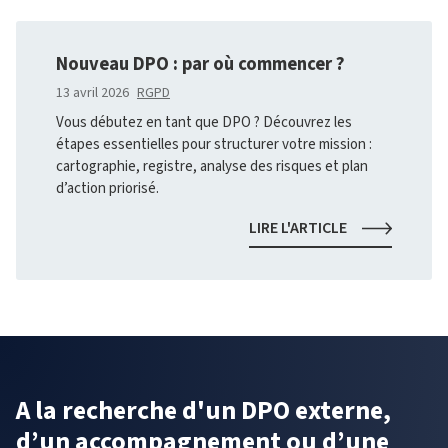
ENJEU
STRATÉGIQUE
ENTRE
Nouveau DPO : par où commencer ?
DÉPENDANCE
ET
13 avril 2026
RGPD
AUTONOMIE
Vous débutez en tant que DPO ? Découvrez les
TECHNOLOGI
étapes essentielles pour structurer votre mission :
cartographie, registre, analyse des risques et plan
d’action priorisé.
NOUVEAU
LIRE L'ARTICLE
DPO
:
PAR
OÙ
COMMENCER
?
A la recherche d'un DPO externe,
d’un accompagnement ou d’une