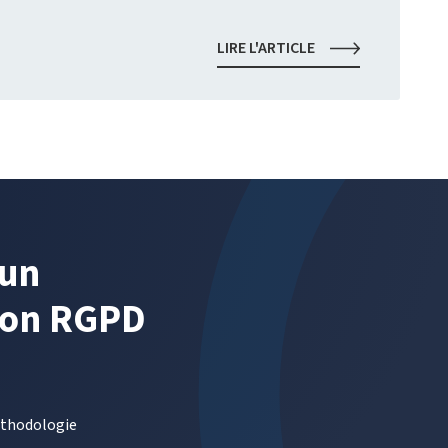
É
NOUVEAU
LIRE L'ARTICLE
DPO
:
PAR
OÙ
COMMENCER
?
UE
’un
ion RGPD
méthodologie