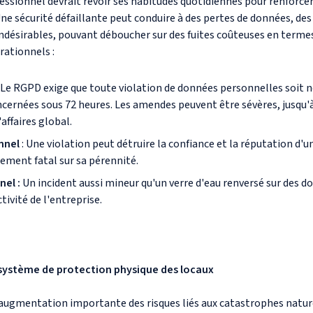
essionnel devrait revoir ses habitudes quotidiennes pour renforcer
ne sécurité défaillante peut conduire à des pertes de données, des
ndésirables, pouvant déboucher sur des fuites coûteuses en termes 
rationnels :
Le RGPD exige que toute violation de données personnelles soit no
cernées sous 72 heures. Les amendes peuvent être sévères, jusqu'à
'affaires global.
nnel
: Une violation peut détruire la confiance et la réputation d'u
ement fatal sur sa pérennité.
nel :
Un incident aussi mineur qu'un verre d'eau renversé sur des
tivité de l'entreprise.
n système de protection physique des locaux
ugmentation importante des risques liés aux catastrophes nature