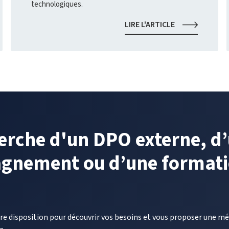
technologiques.
SOUVERAINET
LIRE L'ARTICLE
NUMÉRIQUE
:
UN
ENJEU
STRATÉGIQUE
ENTRE
DÉPENDANCE
ET
AUTONOMIE
TECHNOLOGIQ
herche d'un DPO externe, d
DATION
gnement ou d’une format
tre disposition pour découvrir vos besoins et vous proposer une 