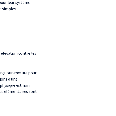
 pour leur système
s simples
rélévation contre les
onçu sur-mesure pour
tions d'une
 physique est non
plus élémentaires sont