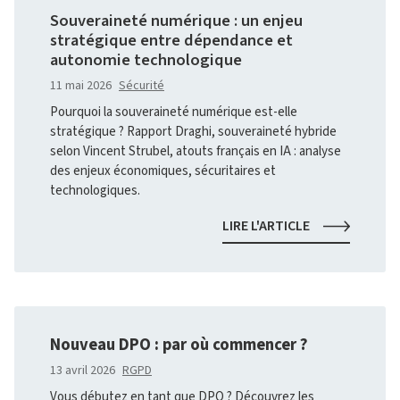
:
Souveraineté numérique : un enjeu
CE
stratégique entre dépendance et
QUE
autonomie technologique
CHANGE
LA
11 mai 2026
Sécurité
RECOMMANDA
Pourquoi la souveraineté numérique est-elle
DE
stratégique ? Rapport Draghi, souveraineté hybride
LA
CNIL
selon Vincent Strubel, atouts français en IA : analyse
des enjeux économiques, sécuritaires et
technologiques.
SOUVERAINET
LIRE L'ARTICLE
NUMÉRIQUE
:
UN
ENJEU
STRATÉGIQUE
ENTRE
Nouveau DPO : par où commencer ?
DÉPENDANCE
ET
13 avril 2026
RGPD
AUTONOMIE
Vous débutez en tant que DPO ? Découvrez les