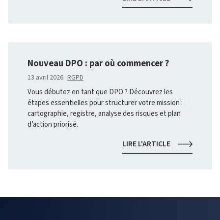
NUMÉRIQUE
:
UN
ENJEU
STRATÉGIQUE
ENTRE
Nouveau DPO : par où commencer ?
DÉPENDANCE
ET
13 avril 2026
RGPD
AUTONOMIE
Vous débutez en tant que DPO ? Découvrez les
TECHNOLOGI
étapes essentielles pour structurer votre mission :
cartographie, registre, analyse des risques et plan
d’action priorisé.
NOUVEAU
LIRE L'ARTICLE
DPO
:
PAR
OÙ
COMMENCER
?