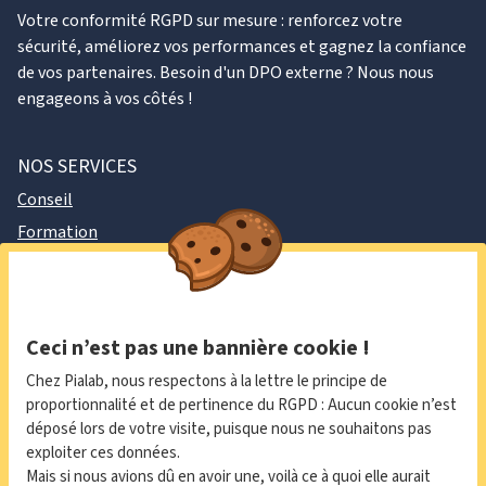
Votre conformité RGPD sur mesure : renforcez votre
sécurité, améliorez vos performances et gagnez la confiance
de vos partenaires. Besoin d'un DPO externe ? Nous nous
engageons à vos côtés !
NOS SERVICES
Conseil
Formation
DPO externe
À PROPOS
Politique de confidentialité
Ceci n’est pas une bannière cookie !
Newsletter
Chez Pialab, nous respectons à la lettre le principe de
Contact
proportionnalité et de pertinence du RGPD : Aucun cookie n’est
déposé lors de votre visite, puisque nous ne souhaitons pas
exploiter ces données.
LinkedIn
Mais si nous avions dû en avoir une, voilà ce à quoi elle aurait