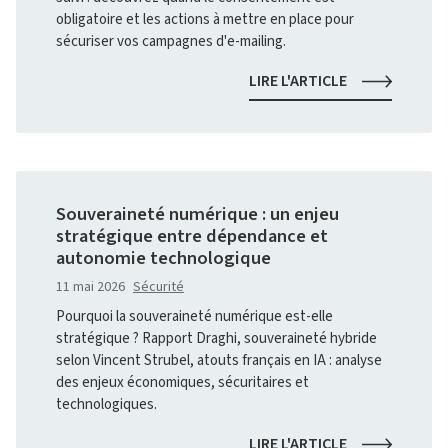
obligatoire et les actions à mettre en place pour
sécuriser vos campagnes d'e-mailing.
PIXELS
LIRE L'ARTICLE
DE
SUIVI
DANS
LES
COURRIELS
:
Souveraineté numérique : un enjeu
CE
stratégique entre dépendance et
QUE
autonomie technologique
CHANGE
LA
11 mai 2026
Sécurité
RECOMMANDA
Pourquoi la souveraineté numérique est-elle
DE
stratégique ? Rapport Draghi, souveraineté hybride
LA
CNIL
selon Vincent Strubel, atouts français en IA : analyse
des enjeux économiques, sécuritaires et
technologiques.
SOUVERAINET
LIRE L'ARTICLE