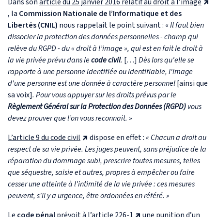
Dans son
article du 25 janvier 2016 relatif au droit à l’image
, la
Commission Nationale de l’Informatique et des
Libertés (CNIL)
nous rappelait le point suivant : «
Il faut bien
dissocier la protection des données personnelles - champ qui
relève du RGPD - du « droit à l’image », qui est en fait le droit à
la vie privée prévu dans le
code civil
.
[…]
Dès lors qu'elle se
rapporte à une personne identifiée ou identifiable, l'image
d'une personne est une donnée à caractère personnel
[ainsi que
sa voix]
. Pour vous appuyer sur les droits prévus par le
Règlement Général sur la Protection des Données (RGPD)
vous
devez prouver que l’on vous reconnait. »
L’article 9 du code civil
dispose en effet :
« Chacun a droit au
respect de sa vie privée. Les juges peuvent, sans préjudice de la
réparation du dommage subi, prescrire toutes mesures, telles
que séquestre, saisie et autres, propres à empêcher ou faire
cesser une atteinte à l'intimité de la vie privée : ces mesures
peuvent, s'il y a urgence, être ordonnées en référé. »
Le
code pénal
prévoit à
l’article 226-1
une punition d’un