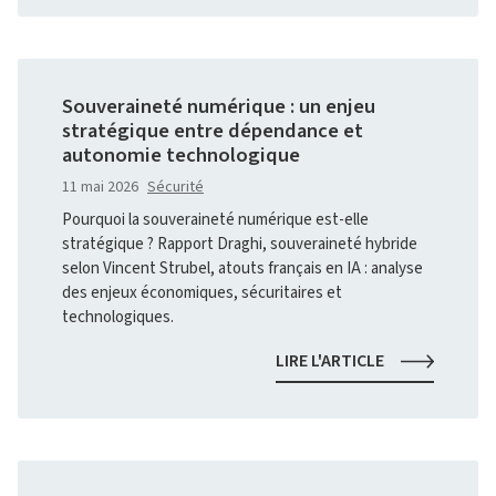
SUIVI
DANS
LES
COURRIELS
:
Souveraineté numérique : un enjeu
CE
stratégique entre dépendance et
QUE
autonomie technologique
CHANGE
LA
11 mai 2026
Sécurité
RECOMMANDA
Pourquoi la souveraineté numérique est-elle
DE
stratégique ? Rapport Draghi, souveraineté hybride
LA
CNIL
selon Vincent Strubel, atouts français en IA : analyse
des enjeux économiques, sécuritaires et
technologiques.
SOUVERAINET
LIRE L'ARTICLE
NUMÉRIQUE
:
UN
ENJEU
STRATÉGIQUE
ENTRE