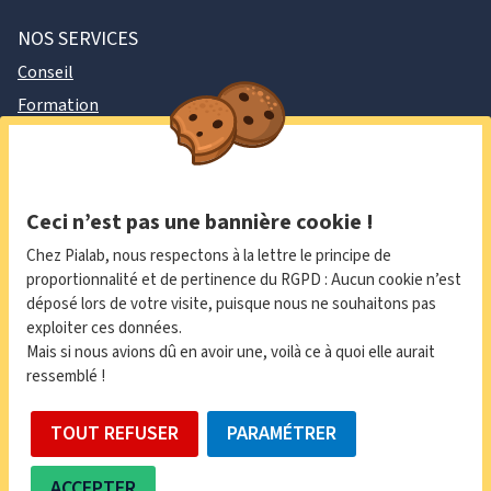
NOS SERVICES
Conseil
Formation
DPO externe
À PROPOS
Politique de confidentialité
Ceci n’est pas une bannière cookie !
Newsletter
Chez Pialab, nous respectons à la lettre le principe de
Contact
proportionnalité et de pertinence du RGPD : Aucun cookie n’est
déposé lors de votre visite, puisque nous ne souhaitons pas
exploiter ces données.
LinkedIn
Mais si nous avions dû en avoir une, voilà ce à quoi elle aurait
ressemblé !
contact@pialab.io
TOUT REFUSER
PARAMÉTRER
Pialab © 2023 |
Plan du site
—
Mentions légales
| Site éco-
ACCEPTER