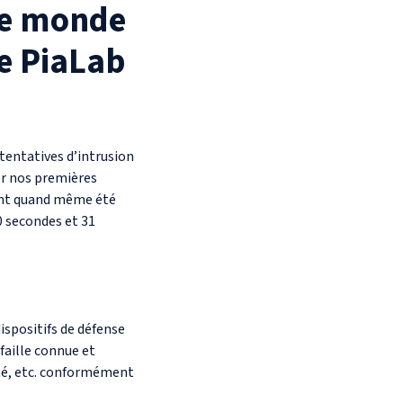
le monde
de PiaLab
tentatives d’intrusion
der nos premières
 ont quand même été
0 secondes et 31
ispositifs de défense
faille connue et
ité, etc. conformément