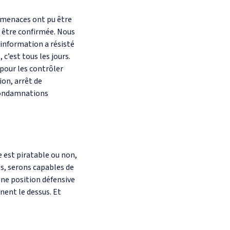
s menaces ont pu être
u être confirmée. Nous
’information a résisté
c’est tous les jours.
 pour les contrôler
ion, arrêt de
 condamnations
e est piratable ou non,
s, serons capables de
’une position défensive
nent le dessus. Et