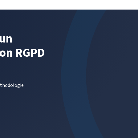
?
UE
’un
ion RGPD
méthodologie