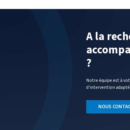
:
CE
QUE
CHANGE
LA
A la rec
RECOMMAN
DE
accompa
LA
CNIL
?
Notre équipe est à vo
d'intervention adapté
NOUS CONTA