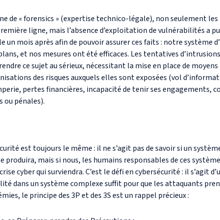
ne de « forensics » (expertise technico-légale), non seulement le
remière ligne, mais l’absence d’exploitation de vulnérabilités a p
e un mois après afin de pouvoir assurer ces faits : notre système d
ns, et nos mesures ont été efficaces. Les tentatives d’intrusions, 
rendre ce sujet au sérieux, nécessitant la mise en place de moyens
nisations des risques auxquels elles sont exposées (vol d’informat
mperie, pertes financières, incapacité de tenir ses engagements,
s ou pénales).
curité est toujours le même : il ne s’agit pas de savoir si un systèm
se produira, mais si nous, les humains responsables de ces système
rise cyber qui surviendra. C’est le défi en cybersécurité : il s’agit d
lité dans un système complexe suffit pour que les attaquants pren
es, le principe des 3P et des 3S est un rappel précieux :