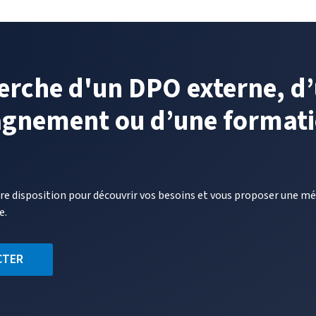
ENTRE
DÉPENDANCE
ET
AUTONOMIE
TECHNOLOGIQ
herche d'un DPO externe, d
DATION
gnement ou d’une format
tre disposition pour découvrir vos besoins et vous proposer une 
e.
CTER