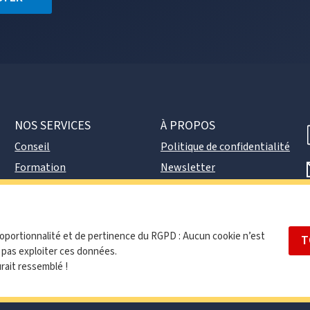
NOS SERVICES
À PROPOS
Conseil
Politique de confidentialité
Formation
Newsletter
DPO externe
Contact
proportionnalité et de pertinence du RGPD : Aucun cookie n’est
T
 pas exploiter ces données.
urait ressemblé !
© 2023 |
Plan du site
—
Mentions légales
| Site éco-conçu par
Webt