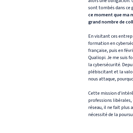
alors une obligation.
sont tombés dans ce g
ce moment que ma mis
grand nombre de coll
En visitant ces entrep
formation en cybersécu
française, puis en févr
Qualiopi. Je me suis f
la cybersécurité. Depu
plébiscitant et la val
nous attaque, pourquo
Cette mission d'intérê
professions libérales
réseau, il ne fait plus
nécessité de la poursu