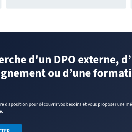
:
UN
ENJEU
STRATÉGIQUE
ENTRE
DÉPENDANCE
ET
AUTONOMIE
TECHNOLOGIQ
herche d'un DPO externe, d
DATION
gnement ou d’une format
tre disposition pour découvrir vos besoins et vous proposer une 
e.
CTER