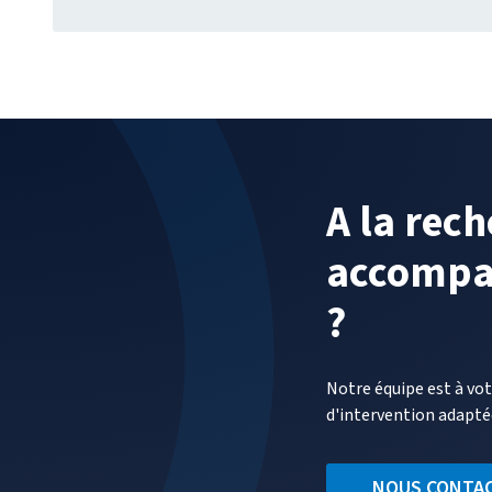
SUIVI
DANS
LES
COURRIELS
:
CE
QUE
CHANGE
LA
A la rec
RECOMMAN
DE
accompa
LA
CNIL
?
Notre équipe est à vo
d'intervention adapté
NOUS CONTA