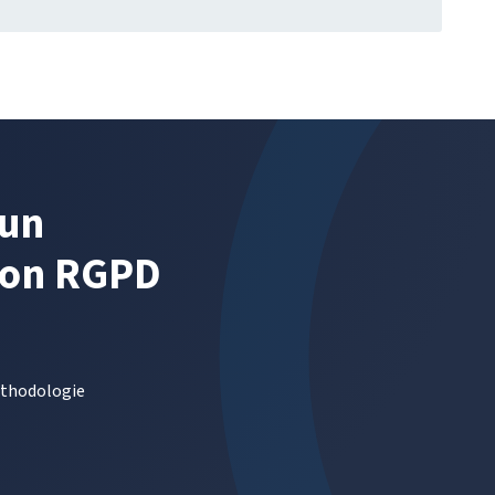
:
PAR
OÙ
COMMENCER
?
UE
’un
ion RGPD
méthodologie