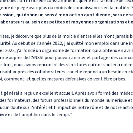
 Une question m'obsède constamment : quelle est la réalité de ceu
enre de piège avec plus ou moins de connaissances en la matière 
sion, qui donne un sens à mon action quotidienne, sera de sens
aborateurs au sein des petites et moyennes organisations et e
rises, je découvre que plus de la moitié d'entre elles n'ont jamais b
rité. Au début de l'année 2022, j'ai quitté mon emploi dans une i
ier 2022, j'ai fondé un organisme de formation qui a obtenu en avril
ormé auprès de l'ANSSI pour pouvoir animer et partager des connais
is lors, nous avons rencontré des structures qui ont soutenu notre i
orisant auprès des collaborateurs, car elle répond à un besoin cruci
i, comment, et quelles mesures défensives doivent être prises.
t général a reçu un excellent accueil. Après avoir formé des médeci
, des formateurs, des futurs professionnels du monde numérique et
 aucun doute sur l'intérêt et l'impact de notre rôle et de notre actio
ivre et de l'amplifier dans le temps."