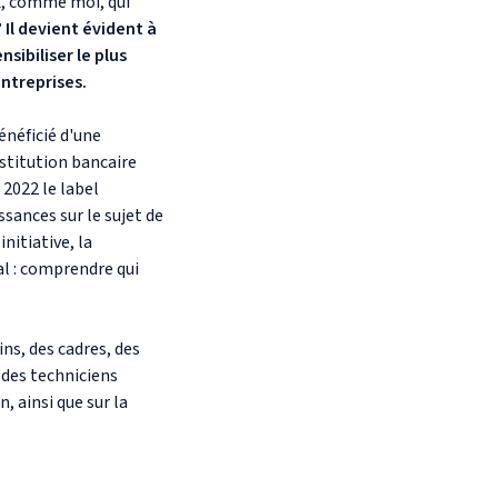
x, comme moi, qui
?
Il devient évident à
ibiliser le plus
ntreprises.
énéficié d'une
nstitution bancaire
 2022 le label
sances sur le sujet de
nitiative, la
al : comprendre qui
ns, des cadres, des
 des techniciens
n, ainsi que sur la