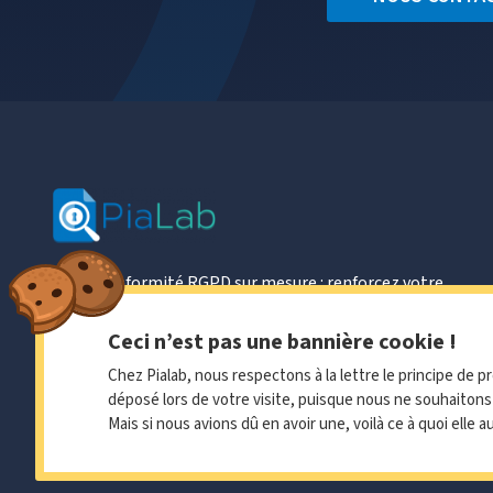
Votre conformité RGPD sur mesure : renforcez votre
sécurité, améliorez vos performances et gagnez la
confiance de vos partenaires. Besoin d'un DPO externe ?
Ceci n’est pas une bannière cookie !
Nous nous engageons à vos côtés !
Chez Pialab, nous respectons à la lettre le principe de 
déposé lors de votre visite, puisque nous ne souhaitons
Mais si nous avions dû en avoir une, voilà ce à quoi elle a
Pialab 