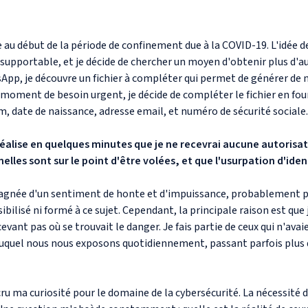
 au début de la période de confinement due à la COVID-19. L'idée d
upportable, et je décide de chercher un moyen d'obtenir plus d'au
pp, je découvre un fichier à compléter qui permet de générer de 
 moment de besoin urgent, je décide de compléter le fichier en fo
, date de naissance, adresse email, et numéro de sécurité sociale.
réalise en quelques minutes que je ne recevrai aucune autorisa
les sont sur le point d'être volées, et que l'usurpation d'ident
gnée d'un sentiment de honte et d'impuissance, probablement par
bilisé ni formé à ce sujet. Cependant, la principale raison est que 
vant pas où se trouvait le danger. Je fais partie de ceux qui n'avai
auquel nous nous exposons quotidiennement, passant parfois plus d
ru ma curiosité pour le domaine de la cybersécurité. La nécessité